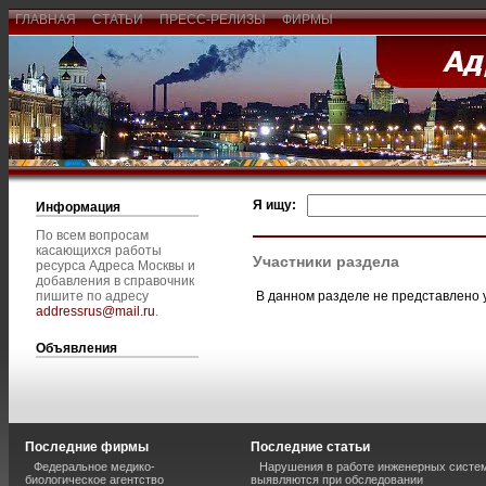
ГЛАВНАЯ
СТАТЬИ
ПРЕСС-РЕЛИЗЫ
ФИРМЫ
Я ищу:
Информация
По всем вопросам
касающихся работы
Участники раздела
ресурса Адреса Москвы и
добавления в справочник
В данном разделе не представлено 
пишите по адресу
addressrus@mail.ru
.
Объявления
Последние фирмы
Последние статьи
Федеральное медико-
Нарушения в работе инженерных систем
биологическое агентство
выявляются при обследовании