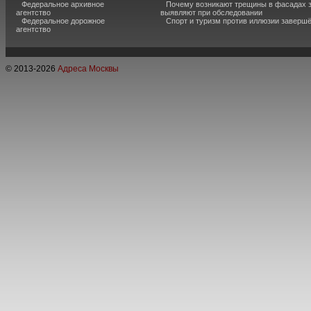
Федеральное архивное
Почему возникают трещины в фасадах з
агентство
выявляют при обследовании
Федеральное дорожное
Спорт и туризм против иллюзии завершё
агентство
© 2013-
2026
Адреса Москвы