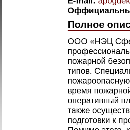
E-mail:
apogdek
Оффициальны
Полное опи
ООО «НЭЦ Сфер
профессиональ
пожарной безо
типов. Специал
пожароопасную 
время пожарной
оперативный пл
также осуществ
подготовки к п
Помимо этого, 