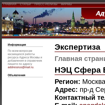
ГЛАВНАЯ
СТАТЬИ
ПРЕСС-РЕЛИЗЫ
ФИРМЫ
Экспертиза
Информация
По всем вопросам
касающихся работы
Главная стран
ресурса Адреса Москвы и
добавления в справочник
пишите по адресу
НЭЦ Сфера 
addressrus@mail.ru
.
Объявления
Регион:
Москв
Адрес:
пр-д Се
Контактный т