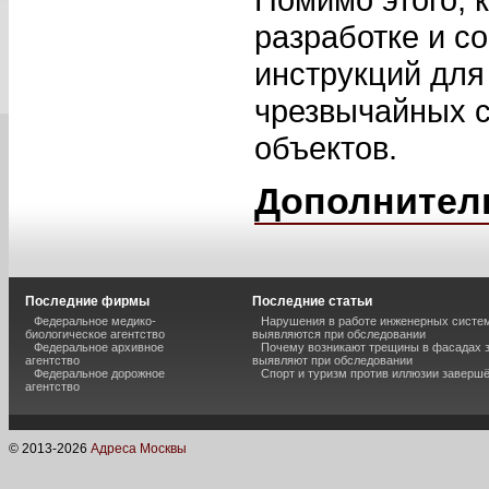
разработке и с
инструкций для
чрезвычайных с
объектов.
Дополнител
Последние фирмы
Последние статьи
Федеральное медико-
Нарушения в работе инженерных систем
биологическое агентство
выявляются при обследовании
Федеральное архивное
Почему возникают трещины в фасадах з
агентство
выявляют при обследовании
Федеральное дорожное
Спорт и туризм против иллюзии завершё
агентство
© 2013-
2026
Адреса Москвы