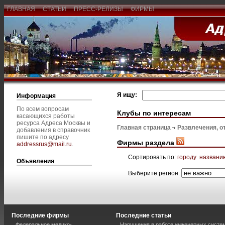
ГЛАВНАЯ
СТАТЬИ
ПРЕСС-РЕЛИЗЫ
ФИРМЫ
Я ищу:
Информация
По всем вопросам
Клубы по интересам
касающихся работы
ресурса Адреса Москвы и
Главная страница
Развлечения, о
добавления в справочник
пишите по адресу
Фирмы раздела
addressrus@mail.ru
.
Сортировать по:
городу
названи
Объявления
Выберите регион:
Последние фирмы
Последние статьи
Федеральное медико-
Нарушения в работе инженерных систем