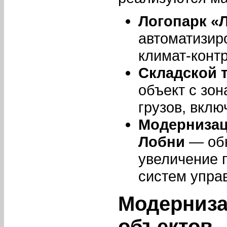
Логопарк «
автоматизир
климат-конт
Складской 
объект с зо
грузов, вклю
Модернизац
Лобни
— обн
увеличение 
систем упра
Модерниз
объектов