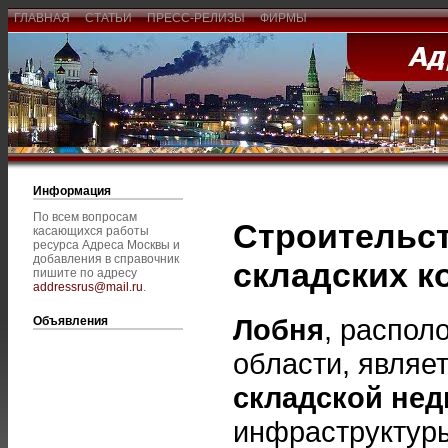
ГЛАВНАЯ
СТАТЬИ
ПРЕСС-РЕЛИЗЫ
ФИРМЫ
Информация
По всем вопросам
Строительс
касающихся работы
ресурса Адреса Москвы и
добавления в справочник
складских к
пишите по адресу
addressrus@mail.ru
.
Лобня
, распол
Объявления
области, являе
складской не
инфраструктуры