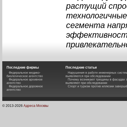
растущий спрос
технологичные
сегмента напр
эффективность
привлекательн
Последние фирмы
Последние статьи
Федеральное медико-
Нарушения в работе инженерных систем
биологическое агентство
выявляются при обследовании
Федеральное архивное
Почему возникают трещины в фасадах з
агентство
выявляют при обследовании
Федеральное дорожное
Спорт и туризм против иллюзии завершё
агентство
© 2013-
2026
Адреса Москвы