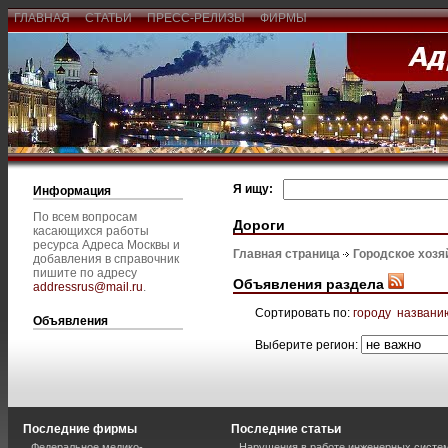
ГЛАВНАЯ
СТАТЬИ
ПРЕСС-РЕЛИЗЫ
ФИРМЫ
Я ищу:
Информация
По всем вопросам
Дороги
касающихся работы
ресурса Адреса Москвы и
Главная страница
Городское хозя
добавления в справочник
пишите по адресу
Объявления раздела
addressrus@mail.ru
.
Сортировать по:
городу
названи
Объявления
Выберите регион:
Последние фирмы
Последние статьи
Федеральное медико-
Нарушения в работе инженерных систем