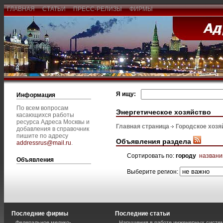
ГЛАВНАЯ
СТАТЬИ
ПРЕСС-РЕЛИЗЫ
ФИРМЫ
Я ищу:
Информация
По всем вопросам
Энергетическое хозяйство
касающихся работы
ресурса Адреса Москвы и
Главная страница
Городское хозя
добавления в справочник
пишите по адресу
Объявления раздела
addressrus@mail.ru
.
Сортировать по:
городу
назван
Объявления
Выберите регион:
Последние фирмы
Последние статьи
Федеральное медико-
Нарушения в работе инженерных систем