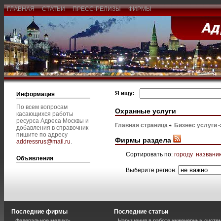
ГЛАВНАЯ
СТАТЬИ
ПРЕСС-РЕЛИЗЫ
ФИРМЫ
Я ищу:
Информация
По всем вопросам
Охранные услуги
касающихся работы
ресурса Адреса Москвы и
Главная страница
Бизнес услуги
добавления в справочник
пишите по адресу
Фирмы раздела
addressrus@mail.ru
.
Сортировать по:
городу
названи
Объявления
Выберите регион:
Последние фирмы
Последние статьи
Федеральное медико-
Нарушения в работе инженерных систем