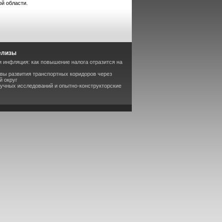
ой области.
елизы
 инфляция: как повышение налога отразится на
вы развития транспортных коридоров через
й округ
аучных исследований и опытно-конструкторские