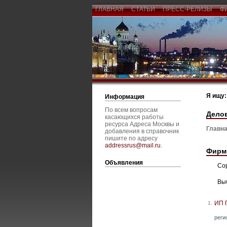
ГЛАВНАЯ
СТАТЬИ
ПРЕСС-РЕЛИЗЫ
Ф
Я ищу:
Информация
По всем вопросам
Дело
касающихся работы
ресурса Адреса Москвы и
Главна
добавления в справочник
пишите по адресу
addressrus@mail.ru
.
Фирм
Объявления
Со
Вы
ИП 
1.
реги