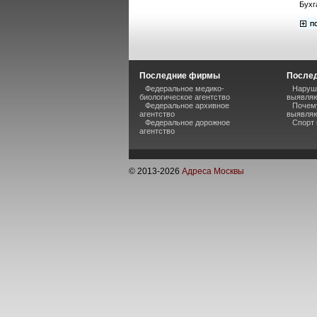
Бухг
Последние фирмы
Послед
Федеральное медико-
Наруше
биологическое агентство
выявляю
Федеральное архивное
Почему
агентство
выявляю
Федеральное дорожное
Спорт 
агентство
© 2013-
2026
Адреса Москвы