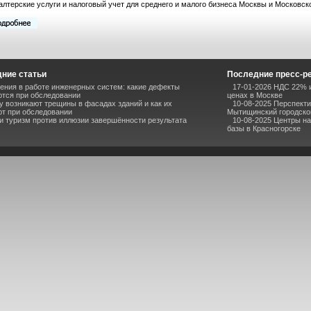
алтерские услуги и налоговый учет для среднего и малого бизнеса Москвы и Московск
ние статьи
Последние пресс-р
ния в работе инженерных систем: какие дефекты
17-01-2026 НДС 22% и
тся при обследовании
ценах в Москве
 возникают трещины в фасадах зданий и как их
10-08-2025 Перспекти
т при обследовании
Мытищинский городско
и туризм против иллюзии завершённости результата
10-08-2025 Центры н
базы в Красногорске