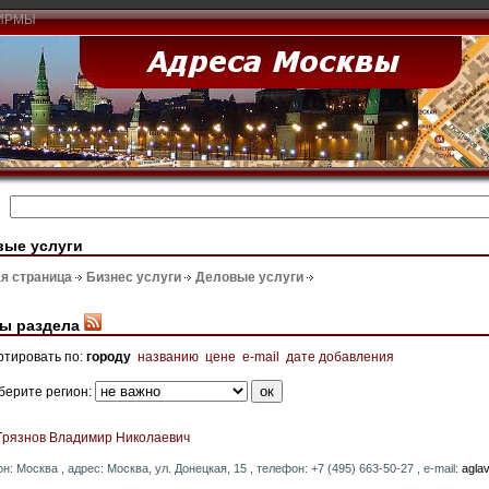
ИРМЫ
вые услуги
я страница
Бизнес услуги
Деловые услуги
ы раздела
ртировать по:
городу
названию
цене
e-mail
дате добавления
берите регион:
Грязнов Владимир Николаевич
он: Москва , адрес: Москва, ул. Донецкая, 15 , телефон: +7 (495) 663-50-27 , e-mail:
agla