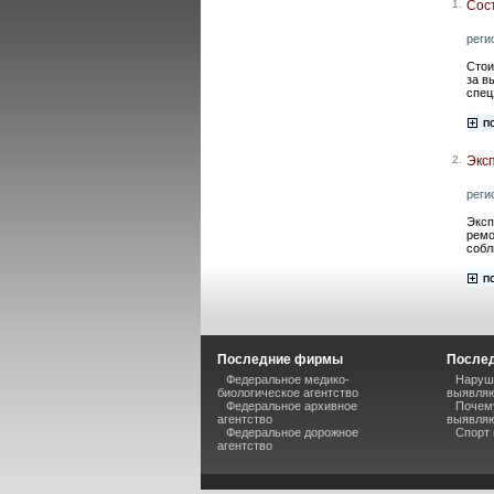
1.
Сос
реги
Стои
за в
спец
2.
Эксп
реги
Эксп
ремо
собл
Последние фирмы
Послед
Федеральное медико-
Наруше
биологическое агентство
выявляю
Федеральное архивное
Почему
агентство
выявляю
Федеральное дорожное
Спорт 
агентство