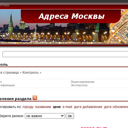
ИРМЫ
роль
я страница
Контроль
ит
Лицензирование
тификация
Экспертиза
вления раздела
ртировать по:
городу
названию
цене
e-mail
дате добавления
дате обновле
берите регион: