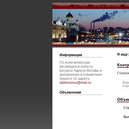
ГЛАВНАЯ
СТАТЬИ
ПРЕСС-РЕЛИЗЫ
Ф
Я ищу:
Информация
По всем вопросам
Конт
касающихся работы
ресурса Адреса Москвы и
Главна
добавления в справочник
пишите по адресу
addressrus@mail.ru
.
Ауд
Сер
Объявления
Объя
Со
Вы