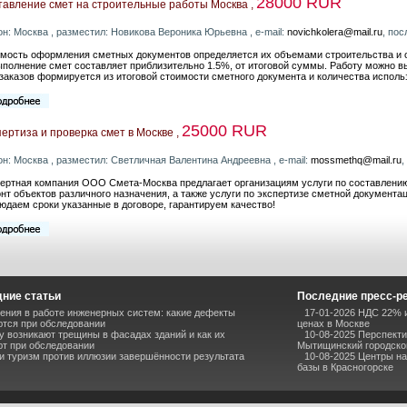
28000 RUR
тавление смет на строительные работы Москва ,
он: Москва , разместил: Новикова Вероника Юрьевна , e-mail:
novichkolera@mail.ru
, по
мость оформления сметных документов определяется их объемами строительства и о
ыполнение смет составляет приблизительно 1.5%, от итоговой суммы. Работу можно вы
заказов формируется из итоговой стоимости сметного документа и количества исполь
25000 RUR
ертиза и проверка смет в Москве ,
он: Москва , разместил: Светличная Валентина Андреевна , e-mail:
mossmethq@mail.ru
,
ертная компания ООО Смета-Москва предлагает организациям услуги по составлению
нт объектов различного назначения, а также услуги по экспертизе сметной документац
юдаем сроки указанные в договоре, гарантируем качество!
ние статьи
Последние пресс-р
ния в работе инженерных систем: какие дефекты
17-01-2026 НДС 22% и
тся при обследовании
ценах в Москве
 возникают трещины в фасадах зданий и как их
10-08-2025 Перспекти
т при обследовании
Мытищинский городско
и туризм против иллюзии завершённости результата
10-08-2025 Центры н
базы в Красногорске