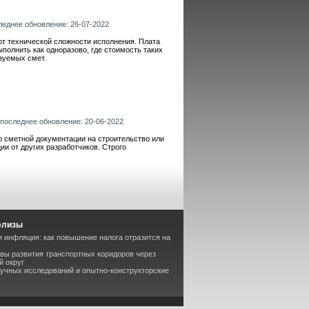
следнее обновление: 26-07-2022
т технической сложности исполнения. Плата
полнить как одноразово, где стоимость таких
зуемых смет.
 последнее обновление: 20-06-2022
 сметной документации на строительство или
ии от других разработчиков. Строго
елизы
 инфляция: как повышение налога отразится на
вы развития транспортных коридоров через
й округ
аучных исследований и опытно-конструкторские