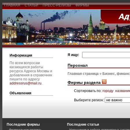
ГЛАВНАЯ
СТАТЬИ
ПРЕСС-РЕЛИЗЫ
ФИРМЫ
Я ищу:
Информация
По всем вопросам
Персонал
касающихся работы
ресурса Адреса Москвы и
Главная страница
Бизнес, финан
добавления в справочник
пишите по адресу
Фирмы раздела
addressrus@mail.ru
.
Сортировать по:
городу
названи
Объявления
Выберите регион:
Последние фирмы
Последние статьи
Федеральное медико-
Нарушения в работе инженерных систем