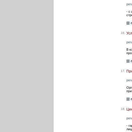
рег
- с
стр
16.
Усл
рег
В к
про
17.
Про
рег
Орг
при
18.
Цен
рег
- г
лиц