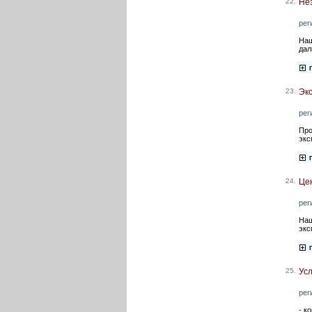
22.
Не
рег
Наш
дал
23.
Экс
рег
Про
экс
24.
Це
рег
Наш
экс
25.
Усл
рег
- к