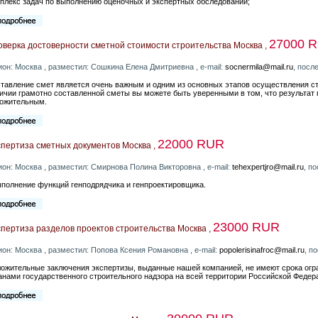
плекс задач по выполнению оценочных и экспертных обследований;
27000 
верка достоверности сметной стоимости строительства Москва ,
ион: Москва , разместил: Сошкина Елена Дмитриевна , e-mail:
socnermila@mail.ru
, посл
тавление смет является очень важным и одним из основных этапов осуществления ст
ичии грамотно составленной сметы вы можете быть уверенными в том, что результат 
ожительным.
22000 RUR
спертиза сметных документов Москва ,
ион: Москва , разместил: Смирнова Полина Викторовна , e-mail:
tehexpertjro@mail.ru
, п
ыполнение функций генподрядчика и генпроектировщика.
23000 RUR
пертиза разделов проектов строительства Москва ,
ион: Москва , разместил: Попова Ксения Романовна , e-mail:
popolerisinafroc@mail.ru
, п
ожительные заключения экспертизы, выданные нашей компанией, не имеют срока огр
анами государственного строительного надзора на всей территории Российской Федер