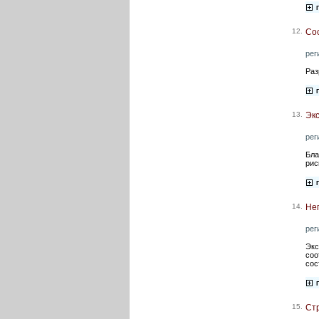
12.
Со
рег
Раз
13.
Эк
рег
Бла
рис
14.
Не
рег
Экс
соо
сос
15.
Ст