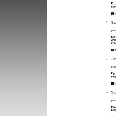
Есл
нам
2.
Эк
рег
Как
для
пра
3.
Эк
рег
Про
нед
4.
Экс
рег
Наш
раб