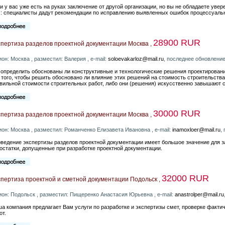
и у вас уже есть на руках заключение от другой организации, но вы не обладаете увер
: специалисты дадут рекомендации по исправлению выявленных ошибок процессуальн
28900 RUR
спертиза разделов проектной документации Москва ,
ион: Москва , разместил: Валерия , e-mail:
soloevakarloz@mail.ru
, последнее обновление
 определить обоснованы ли конструктивные и технологические решения проектировани
 того, чтобы решить обосновано ли влияние этих решений на стоимость строительства
вильной стоимости строительных работ, либо они (решения) искусственно завышают с
30000 RUR
спертиза разделов проектной документации Москва ,
ион: Москва , разместил: Романченко Елизавета Ивановна , e-mail:
inamoxloer@mail.ru
,
ведение экспертизы разделов проектной документации имеет большое значение для з
остатки, допущенные при разработке проектной документации.
32000 RUR
пертиза проектной и сметной документации Подольск ,
ион: Подольск , разместил: Пищеренко Анастасия Юрьевна , e-mail:
anastrolper@mail.ru
а компания предлагает Вам услуги по разработке и экспертизы смет, проверке факт
от.