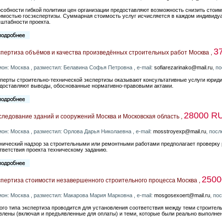
собности гибкой политики цен организации предоставляют возможность снизить стоим
имостью госэкспертизы. Суммарная стоимость услуг исчисляется в каждом индивидуа
штабности проекта.
3
спертиза объёмов и качества произведённых строительных работ Москва ,
ион: Москва , разместил: Белавина Софья Петровна , e-mail:
sofiarezarinako@mail.ru
, п
перты строительно-технической экспертизы оказывают консультативные услуги юрид
доставляют выводы, обоснованные нормативно-правовыми актами.
28000 R
ледование зданий и сооружений Москва и Московская область ,
ион: Москва , разместил: Орлова Дарья Николаевна , e-mail:
mosstroyexp@mail.ru
, пос
нический надзор за строительными или ремонтными работами предполагает проверку р
тветствия проекта техническому заданию.
250
спертиза стоимости незавершенного строительного процесса Москва ,
ион: Москва , разместил: Макарова Мария Марковна , e-mail:
mosgosexoert@mail.ru
, по
ого типа экспертиза проводится для установления соответствия между теми строите
влены (включая и предъявленные для оплаты) и теми, которые были реально выполнен