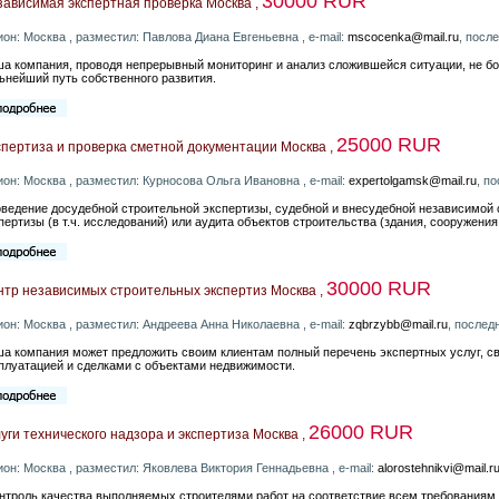
30000 RUR
зависимая экспертная проверка Москва ,
ион: Москва , разместил: Павлова Диана Евгеньевна , e-mail:
mscocenka@mail.ru
, посл
а компания, проводя непрерывный мониторинг и анализ сложившейся ситуации, не бо
ьнейший путь собственного развития.
25000 RUR
пертиза и проверка сметной документации Москва ,
ион: Москва , разместил: Курносова Ольга Ивановна , e-mail:
expertolgamsk@mail.ru
, п
ведение досудебной строительной экспертизы, судебной и внесудебной независимой 
пертизы (в т.ч. исследований) или аудита объектов строительства (здания, сооружения,
30000 RUR
нтр независимых строительных экспертиз Москва ,
ион: Москва , разместил: Андреева Анна Николаевна , e-mail:
zqbrzybb@mail.ru
, послед
а компания может предложить своим клиентам полный перечень экспертных услуг, с
плуатацией и сделками с объектами недвижимости.
26000 RUR
уги технического надзора и экспертиза Москва ,
ион: Москва , разместил: Яковлева Виктория Геннадьевна , e-mail:
alorostehnikvi@mail.r
онтроль качества выполняемых строителями работ на соответствие всем требованиям