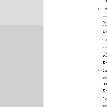
5.
Не
рег
Зад
рем
6.
Со
рег
- э
сос
7.
Су
рег
- р
8.
Пр
рег