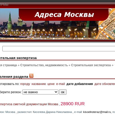
ИРМЫ
тельная экспертиза
я страница
Строительство, недвижимость
Строительная экспертиза
вления раздела
ртировать по:
городу
названию
цене
e-mail
дате добавления
дате обновле
берите регион:
28900 RUR
спертиза сметной документации Москва ,
ион: Москва , разместил: Киселева Дарина Николаевна , e-mail:
kisoelnoteraz@mail.ru
, 