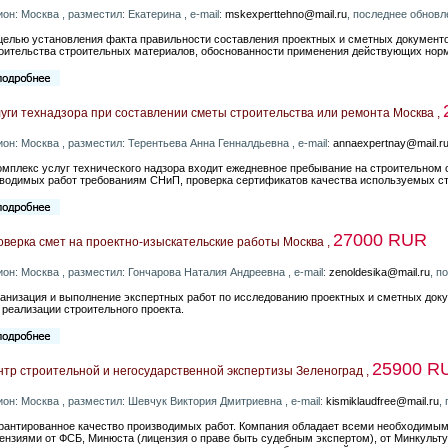
ион: Москва , разместил: Екатерина , e-mail:
mskexperttehno@mail.ru
, последнее обновл
 целью установления факта правильности составления проектных и сметных документ
оительства строительных материалов, обоснованности применения действующих норм,
уги технадзора при составлении сметы строительства или ремонта Москва ,
ион: Москва , разместил: Терентьева Анна Генналдьевна , e-mail:
annaexpertnay@mail.r
омплекс услуг технического надзора входит ежедневное пребывание на строительном 
водимых работ требованиям СНиП, проверка сертификатов качества используемых с
27000 RUR
верка смет на проектно-изыскательские работы Москва ,
ион: Москва , разместил: Гончарова Наталия Андреевна , e-mail:
zenoldesika@mail.ru
, п
анизация и выполнение экспертных работ по исследованию проектных и сметных до
 реализации строительного проекта.
25900 R
тр строительной и негосударственной экспертизы Зеленоград ,
ион: Москва , разместил: Шевчук Виктория Дмитриевна , e-mail:
kismiklaudfree@mail.ru
,
арантированное качество производимых работ. Компания обладает всеми необходим
ензиями от ФСБ, Минюста (лицензия о праве быть судебным экспертом), от Минкульт