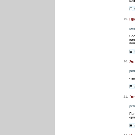
ком
19.
Про
рег
Сос
нал
пол
20.
Эк
рег
- в
21.
Экс
рег
Пол
орг