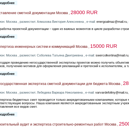
28000 RUR
ставление сметной документации Москва ,
ион: Москва , разместил: Алмазова Виктория Алексеевна , e-mail:
energoalmaz@mail.ru
,
работка проектной документации – один из важных моментов в цикле разработки строи
15000 RUR
спертиза инженерных систем и коммуникаций Москва ,
ион: Москва , разместил: Соболева Татьяна Дмитриевна , e-mail:
swercolkertina@mail.ru
годаря проведению негосударственной экспертизы проектов можно получить объекти
ков, получению мотивов для оформления рекламаций и претензий к исполнителям, а т
28
государственная экспертиза сметной документации для бюджета Москва ,
ион: Москва , разместил: Лебедева Варвара Николаевна , e-mail:
varvardefoltny@mail.ru
пертиза бюджетных смет проводится только аккредитованными компаниями, которые 
тветствующие вопросы. Наша компания является аккредитованным экспертным учреж
тавления все видов смет.
250
роительный аудит и экспертиза строительно-ремонтных работ Москва ,