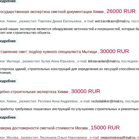
26000 RUR
государственная экспертиза сметной документации Химки ,
ион: Химки , разместил: Павлова Диана Евгеньевна , e-mail:
werzacolkasn@mail.ru
, пос
ачей наших экспертов является обнаружение неточностей и погрешностей, которые 
онт или строительство объекта.
30000 RUR
ставление смет: подбор нужного специалиста Мытищи ,
ион: Мытищи , разместил: Кулик Анна Юрьевна , e-mail:
lekoavaolan@mail.ru
, последнее
кспертиза зданий, строительных конструкций для определения их несущей способности
тояния;
30000 RUR
дебно-строительная экспертиза Химки ,
ион: Химки , разместил: Резлова Анна Андреевна , e-mail:
rezlodabiker@mail.ru
, последн
азработку требуемых пошаговых инструкций по улучшению строительных и ремонтных
15000 RUR
оверка достоверности сметной стоимости Москва ,
ион: Москва , разместил: Лисичкина Ольга Николаевна , e-mail:
negosmskexp@mail.ru
, 