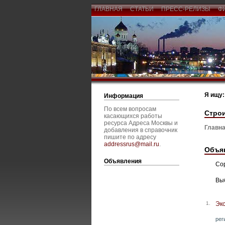
ГЛАВНАЯ
СТАТЬИ
ПРЕСС-РЕЛИЗЫ
Ф
Я ищу:
Информация
По всем вопросам
Строи
касающихся работы
ресурса Адреса Москвы и
Главна
добавления в справочник
пишите по адресу
addressrus@mail.ru
.
Объя
Объявления
Со
Вы
1.
Эк
рег