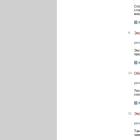
Спо
сто
мас
9.
Эк
рег
Экс
пре
10.
Обс
рег
Тех
соо
11.
Эк
рег
Так
зая