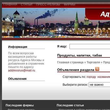
ГЛАВНАЯ
СТАТЬИ
ПРЕСС-РЕЛИЗЫ
ФИРМЫ
Я ищу:
Информация
По всем вопросам
Продукты, напитки, табак
касающихся работы
ресурса Адреса Москвы и
Главная страница
Торговля
Прод
добавления в справочник
пишите по адресу
Объявления раздела
addressrus@mail.ru
.
Сортировать по:
городу
названи
Объявления
Выберите регион:
Последние фирмы
Последние статьи
Федеральное медико-
Нарушения в работе инженерных систем