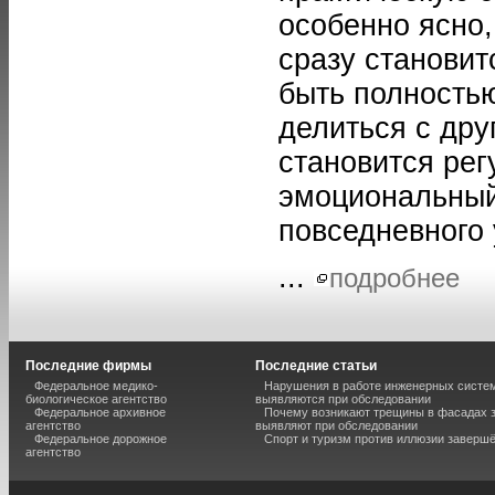
особенно ясно,
сразу становит
быть полность
делиться с дру
становится рег
эмоциональный
повседневного
...
подробнее
Последние фирмы
Последние статьи
Федеральное медико-
Нарушения в работе инженерных систем
биологическое агентство
выявляются при обследовании
Федеральное архивное
Почему возникают трещины в фасадах з
агентство
выявляют при обследовании
Федеральное дорожное
Спорт и туризм против иллюзии завершё
агентство