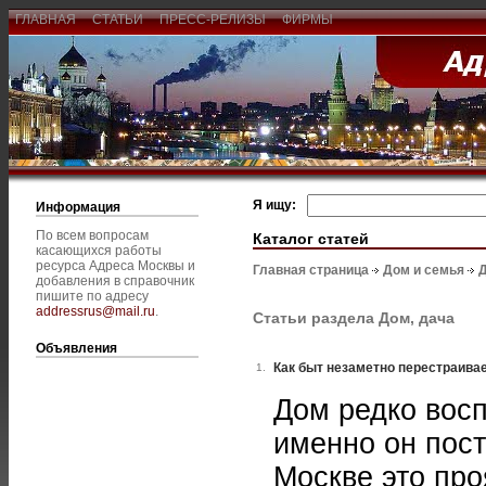
ГЛАВНАЯ
СТАТЬИ
ПРЕСС-РЕЛИЗЫ
ФИРМЫ
Я ищу:
Информация
По всем вопросам
Каталог статей
касающихся работы
ресурса Адреса Москвы и
Главная страница
Дом и семья
Д
добавления в справочник
пишите по адресу
addressrus@mail.ru
.
Статьи раздела Дом, дача
Объявления
Как быт незаметно перестраива
1.
Дом редко восп
именно он пост
Москве это про