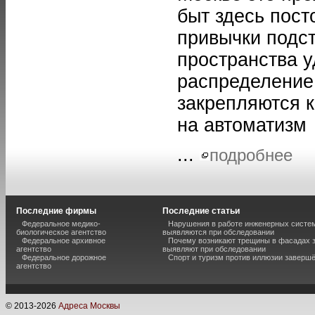
быт здесь пост
привычки подс
пространства у
распределение
закрепляются к
на автоматизм
...
подробнее
Последние фирмы
Последние статьи
Федеральное медико-
Нарушения в работе инженерных систем
биологическое агентство
выявляются при обследовании
Федеральное архивное
Почему возникают трещины в фасадах з
агентство
выявляют при обследовании
Федеральное дорожное
Спорт и туризм против иллюзии завершё
агентство
© 2013-
2026
Адреса Москвы