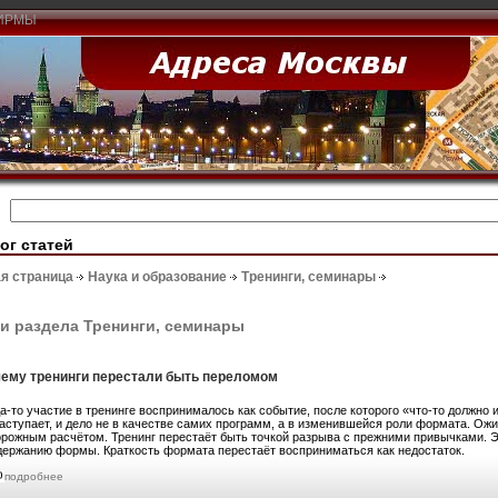
ИРМЫ
ог статей
я страница
Наука и образование
Тренинги, семинары
и раздела Тренинги, семинары
ему тренинги перестали быть переломом
а-то участие в тренинге воспринималось как событие, после которого «что-то должно
наступает, и дело не в качестве самих программ, а в изменившейся роли формата. Ож
орожным расчётом. Тренинг перестаёт быть точкой разрыва с прежними привычками.
держанию формы. Краткость формата перестаёт восприниматься как недостаток.
подробнее