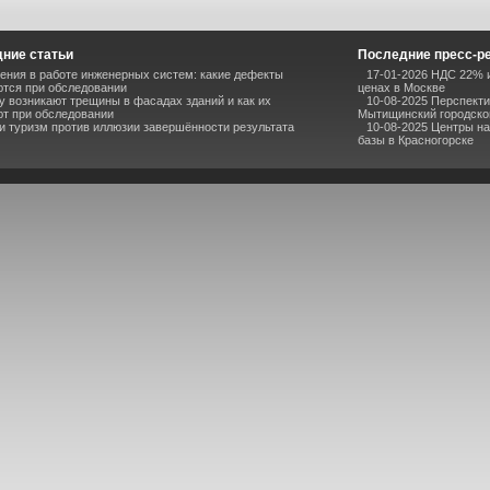
ние статьи
Последние пресс-р
ния в работе инженерных систем: какие дефекты
17-01-2026 НДС 22% и
тся при обследовании
ценах в Москве
 возникают трещины в фасадах зданий и как их
10-08-2025 Перспекти
т при обследовании
Мытищинский городско
и туризм против иллюзии завершённости результата
10-08-2025 Центры н
базы в Красногорске