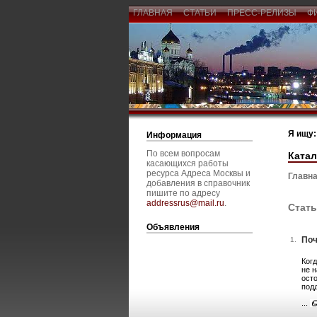
ГЛАВНАЯ
СТАТЬИ
ПРЕСС-РЕЛИЗЫ
Ф
Я ищу:
Информация
По всем вопросам
Катал
касающихся работы
ресурса Адреса Москвы и
Главна
добавления в справочник
пишите по адресу
addressrus@mail.ru
.
Стать
Объявления
Поч
1.
Когд
не 
ост
под
...