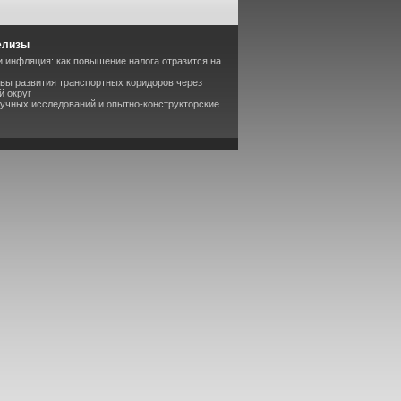
елизы
 инфляция: как повышение налога отразится на
вы развития транспортных коридоров через
й округ
аучных исследований и опытно-конструкторские