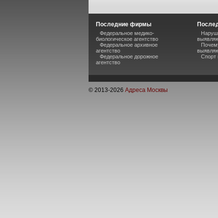
Последние фирмы
Послед
Федеральное медико-
Наруше
биологическое агентство
выявляю
Федеральное архивное
Почему
агентство
выявляю
Федеральное дорожное
Спорт 
агентство
© 2013-
2026
Адреса Москвы