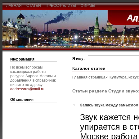
ГЛАВНАЯ
СТАТЬИ
ПРЕСС-РЕЛИЗЫ
ФИРМЫ
Я ищу:
Информация
По всем вопросам
Каталог статей
касающихся работы
ресурса Адреса Москвы и
Главная страница
Культура, иску
добавления в справочник
пишите по адресу
addressrus@mail.ru
.
Статьи раздела Студии звуко
Объявления
Запись звука между замыслом 
1.
Звук кажется 
упирается в с
Москве работа