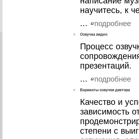
написание муз
научитесь, к ч
...
подробнее
Озвучка видео
3.
Процесс озвучк
сопровождения
презентаций.
...
подробнее
Варианты озвучки диктора
4.
Качество и ус
зависимость о
продемонстри
степени с выи