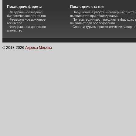
Последние фирмы
Последние статьи
Федеральное медико-
Нарушения в работе инженерных систем
биологическое агентство
выявляются при обследовании
Федеральное архивное
Почему возникают трещины в фасадах з
агентство
выявляют при обследовании
Федеральное дорожное
Спорт и туризм против иллюзии завершё
агентство
© 2013-
2026
Адреса Москвы