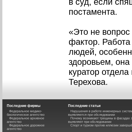
в суд, если спя
постамента.
«Это не вопрос
фактор. Работа
людей, особенн
здоровьем, она
куратор отдела
Терехова.
Последние фирмы
Последние статьи
Федеральное медико-
Нарушения в работе инженерных систем
биологическое агентство
выявляются при обследовании
Федеральное архивное
Почему возникают трещины в фасадах з
агентство
выявляют при обследовании
Федеральное дорожное
Спорт и туризм против иллюзии завершё
агентство