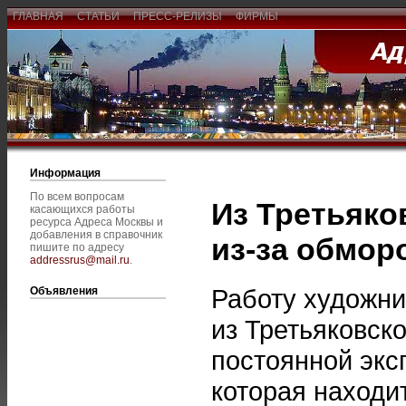
ГЛАВНАЯ
СТАТЬИ
ПРЕСС-РЕЛИЗЫ
ФИРМЫ
Информация
По всем вопросам
Из Третьяко
касающихся работы
ресурса Адреса Москвы и
добавления в справочник
из-за обмор
пишите по адресу
addressrus@mail.ru
.
Работу художни
Объявления
из Третьяковск
постоянной экс
которая находи