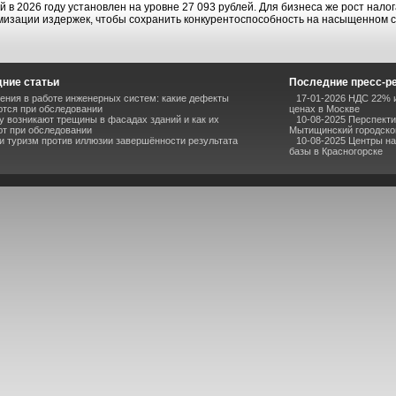
й в 2026 году установлен на уровне 27 093 рублей. Для бизнеса же рост нал
мизации издержек, чтобы сохранить конкурентоспособность на насыщенном 
ние статьи
Последние пресс-р
ния в работе инженерных систем: какие дефекты
17-01-2026 НДС 22% и
тся при обследовании
ценах в Москве
 возникают трещины в фасадах зданий и как их
10-08-2025 Перспекти
т при обследовании
Мытищинский городско
и туризм против иллюзии завершённости результата
10-08-2025 Центры н
базы в Красногорске