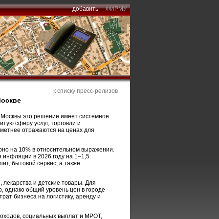
добавить
ФИРМУ
к списку пресс-релизов
Москве
я Москвы это решение имеет системное
тую сферу услуг, торговли и
аметнее отражаются на ценах для
ерно на 10% в относительном выражении.
 инфляции в 2026 году на 1–1,5
пит, бытовой сервис, а также
 лекарства и детские товары. Для
, однако общий уровень цен в городе
трат бизнеса на логистику, аренду и
оходов, социальных выплат и МРОТ,