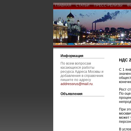
ГЛАВНАЯ
СТАТЬИ
ПРЕСС-РЕЛИЗЫ
Ф
Информация
НДС 2
По всем вопросам
касающихся работы
С 1 ян
ресурса Адреса Москвы и
значен
добавления в справочник
общест
пишите по адресу
конечн
addressrus@mail.ru
.
Рост с
По оце
Объявления
процен
непрод
При эт
москви
может 
персон
В усло