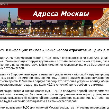
ИРМЫ
2% и инфляция: как повышение налога отразится на ценах в 
варя 2026 года базовая ставка НДС в России повышается с 20% до 22%, и дл
ие. Столица концентрирует крупнейший потребительский рынок страны, разви
венного питания, поэтому любые изменения косвенных налогов быстрее и з
ых потребителей.
тавки на 2 процентных пункта означает увеличение налоговой нагрузки прим
нкам экспертов, именно повышение НДС станет одним из факторов ускорения
тного пункта. В Москве в первую очередь это затронет услуги — аренду, обще
овольственные товары, где доля НДС в конечной цене особенно заметна.
ом сохраняется льготная ставка НДС 10% на продукты первой необходимости,
чей это означает, что базовые расходы на продовольствие вырастут умеренно
увеличиться за счёт сервисной экономики. Даже при сохранении льгот рост за
ал будет частично закладываться в стоимость товаров.
виях повышения НДС для жителей Москвы возрастает значение индексации д