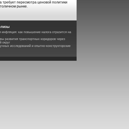
ога требует пересмотра ценовой политики
столичном рынке.
елизы
 инфляция: как повышение налога отразится на
вы развития транспортных коридоров через
й округ
аучных исследований и опытно-конструкторские