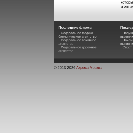
которы
и опти
Последние фирмы
Послед
Федеральное медико-
Наруше
биологическое агентство
выявляю
Федеральное архивное
Почему
агентство
выявляю
Федеральное дорожное
Спорт 
агентство
© 2013-
2026
Адреса Москвы