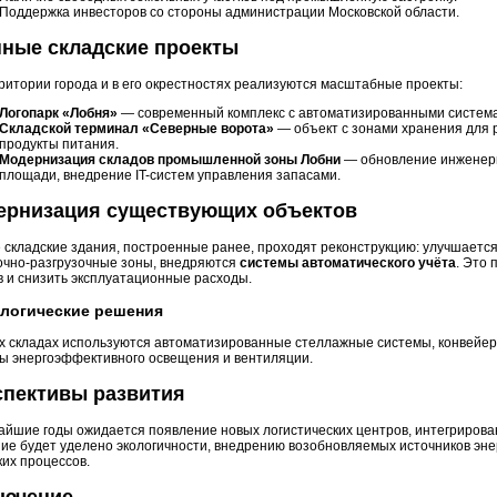
Поддержка инвесторов со стороны администрации Московской области.
ные складские проекты
ритории города и в его окрестностях реализуются масштабные проекты:
Логопарк «Лобня»
— современный комплекс с автоматизированными система
Складской терминал «Северные ворота»
— объект с зонами хранения для р
продукты питания.
Модернизация складов промышленной зоны Лобни
— обновление инженерн
площади, внедрение IT-систем управления запасами.
ернизация существующих объектов
 складские здания, построенные ранее, проходят реконструкцию: улучшаетс
очно-разгрузочные зоны, внедряются
системы автоматического учёта
. Это 
в и снизить эксплуатационные расходы.
логические решения
х складах используются автоматизированные стеллажные системы, конвейеры
ы энергоэффективного освещения и вентиляции.
спективы развития
айшие годы ожидается появление новых логистических центров, интегриров
ие будет уделено экологичности, внедрению возобновляемых источников эн
ких процессов.
лючение