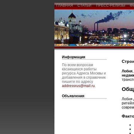
ГЛАВНАЯ
СТАТЬИ
ПРЕСС-РЕЛИЗЫ
Ф
Информация
Строи
По всем вопросам
касающихся работы
Лобня
ресурса Адреса Москвы и
недви
добавления в справочник
трансп
пишите по адресу
addressrus@mail.ru
.
Обща
Объявления
Лобня 
ритейл
соврем
Факт