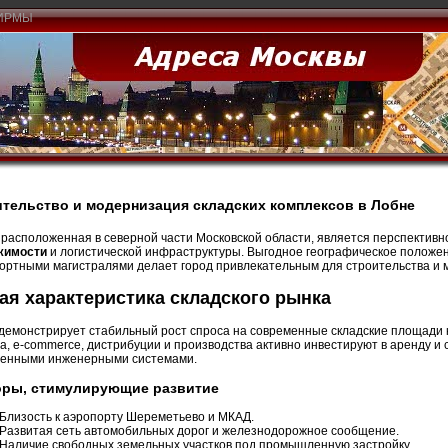
ИРМЫ
тельство и модернизация складских комплексов в Лобне
, расположенная в северной части Московской области, является перспектив
жимости
и логистической инфраструктуры. Выгодное географическое положен
ортными магистралями делает город привлекательным для строительства и м
я характеристика складского рынка
демонстрирует стабильный рост спроса на современные складские площади 
а, e-commerce, дистрибуции и производства активно инвестируют в аренду и
енными инженерными системами.
оры, стимулирующие развитие
Близость к аэропорту Шереметьево и МКАД.
Развитая сеть автомобильных дорог и железнодорожное сообщение.
Наличие свободных земельных участков под промышленную застройку.