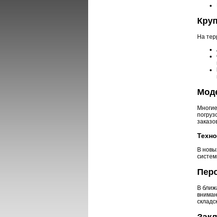
Круп
На тер
Мод
Многие
погруз
заказо
Техно
В новы
систем
Пер
В ближ
вниман
складс
Зак