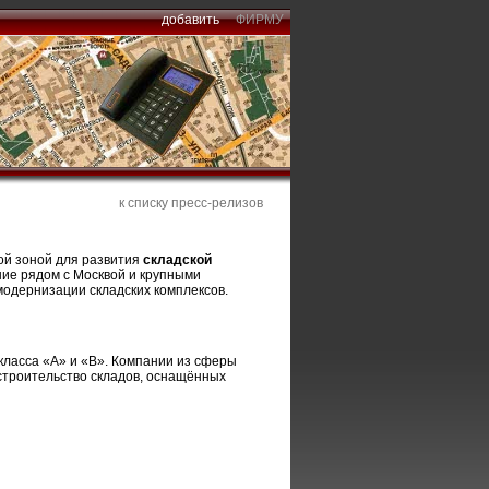
добавить
ФИРМУ
к списку пресс-релизов
ной зоной для развития
складской
ие рядом с Москвой и крупными
одернизации складских комплексов.
класса «А» и «В». Компании из сферы
 строительство складов, оснащённых