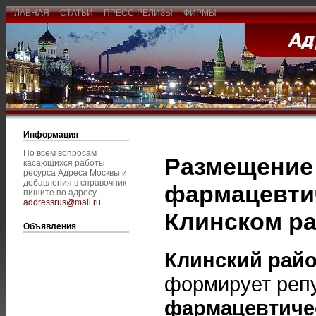
ГЛАВНАЯ
СТАТЬИ
ПРЕСС-РЕЛИЗЫ
ФИРМЫ
Информация
По всем вопросам
Размещение 
касающихся работы
ресурса Адреса Москвы и
добавления в справочник
фармацевти
пишите по адресу
addressrus@mail.ru
.
Клинском р
Объявления
Клинский рай
формирует репу
фармацевтиче