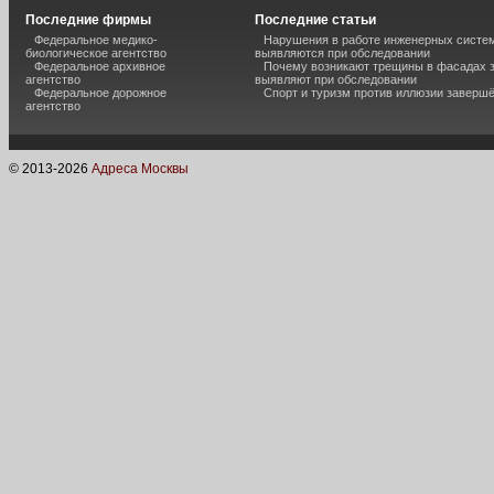
Последние фирмы
Последние статьи
Федеральное медико-
Нарушения в работе инженерных систем
биологическое агентство
выявляются при обследовании
Федеральное архивное
Почему возникают трещины в фасадах з
агентство
выявляют при обследовании
Федеральное дорожное
Спорт и туризм против иллюзии завершё
агентство
© 2013-
2026
Адреса Москвы