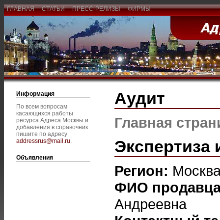
ГЛАВНАЯ
СТАТЬИ
ПРЕСС-РЕЛИЗЫ
ФИРМЫ
Аудит
Информация
По всем вопросам
касающихся работы
Главная стран
ресурса Адреса Москвы и
добавления в справочник
пишите по адресу
Экспертиза 
addressrus@mail.ru
.
Объявления
Регион:
Москв
ФИО продавц
Андреевна