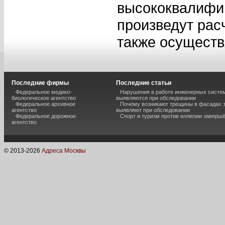
высококвалифи
произведут рас
также осуществ
Последние фирмы
Последние статьи
Федеральное медико-
Нарушения в работе инженерных систем
биологическое агентство
выявляются при обследовании
Федеральное архивное
Почему возникают трещины в фасадах з
агентство
выявляют при обследовании
Федеральное дорожное
Спорт и туризм против иллюзии завершё
агентство
© 2013-
2026
Адреса Москвы