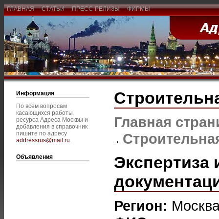
ГЛАВНАЯ
СТАТЬИ
ПРЕСС-РЕЛИЗЫ
ФИРМЫ
Строительна
Информация
По всем вопросам
касающихся работы
Главная стран
ресурса Адреса Москвы и
добавления в справочник
пишите по адресу
Строительная
addressrus@mail.ru
.
Экспертиза 
Объявления
документац
Регион:
Москв