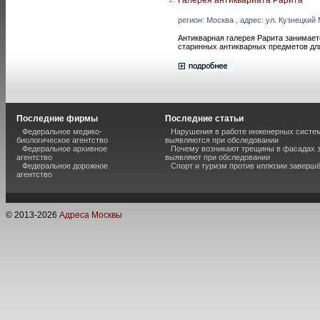
регион: Москва , адрес: ул. Кузнецкий М
Антикварная галерея Рарита занимает
старинных антикварных предметов дл
Последние фирмы
Последние статьи
Федеральное медико-
Нарушения в работе инженерных систем
биологическое агентство
выявляются при обследовании
Федеральное архивное
Почему возникают трещины в фасадах з
агентство
выявляют при обследовании
Федеральное дорожное
Спорт и туризм против иллюзии завершё
агентство
© 2013-
2026
Адреса Москвы