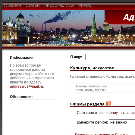
ГЛАВНАЯ
СТАТЬИ
ПРЕСС-РЕЛИЗЫ
ФИРМЫ
Я ищу:
Информация
По всем вопросам
Культура, искусство
касающихся работы
ресурса Адреса Москвы и
Главная страница
Культура, иску
добавления в справочник
пишите по адресу
addressrus@mail.ru
.
Архивы, библиотеки
Кино, театр, музыка
Объявления
Фирмы раздела
Сортировать по:
городу
названи
Выберите регион:
Галерея антиквариата Рарита
1.