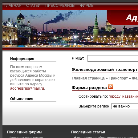
ГЛАВНАЯ
СТАТЬИ
ПРЕСС-РЕЛИЗЫ
ФИРМЫ
Я ищу:
Информация
По всем вопросам
Железнодорожный транспорт
касающихся работы
ресурса Адреса Москвы и
Главная страница
Транспорт
Же
добавления в справочник
пишите по адресу
Фирмы раздела
addressrus@mail.ru
.
Сортировать по:
городу
названи
Объявления
Выберите регион:
Последние фирмы
Последние статьи
Федеральное медико-
Нарушения в работе инженерных систем