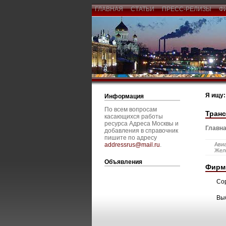
ГЛАВНАЯ
СТАТЬИ
ПРЕСС-РЕЛИЗЫ
Ф
Я ищу:
Информация
По всем вопросам
Тран
касающихся работы
ресурса Адреса Москвы и
Главна
добавления в справочник
пишите по адресу
addressrus@mail.ru
.
Ави
Жел
Объявления
Фирм
Со
Вы