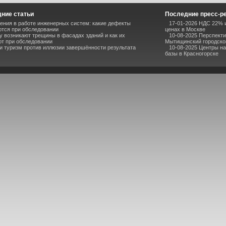
ние статьи
Последние пресс-р
ния в работе инженерных систем: какие дефекты
17-01-2026 НДС 22% и
тся при обследовании
ценах в Москве
 возникают трещины в фасадах зданий и как их
10-08-2025 Перспекти
т при обследовании
Мытищинский городско
и туризм против иллюзии завершённости результата
10-08-2025 Центры н
базы в Красногорске