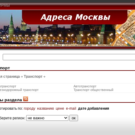
ИРМЫ
спорт
я страница
Транспорт
атранспорт
Автотранспорт
езнодорожный транспорт
Транспорт общественный
ы раздела
ртировать по:
городу
названию
цене
e-mail
дате добавления
берите регион: