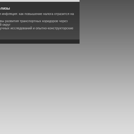
елизы
 инфляция: как повышение налога отразится на
вы развития транспортных коридоров через
й округ
аучных исследований и опытно-конструкторские