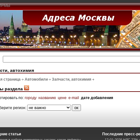
ИРМЫ
сти, автохимия
я страница
Автомобили
Запчасти, автохимия
ы раздела
ртировать по:
городу
названию
цене
e-mail
дате добавления
берите регион:
ние статьи
Последние пресс-р
ния в работе инженерных систем: какие дефекты
17-01-2026 НДС 22% и