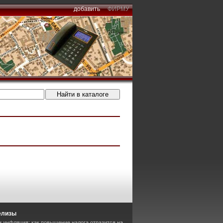
добавить
ФИРМУ
елизы
 инфляция: как повышение налога отразится на