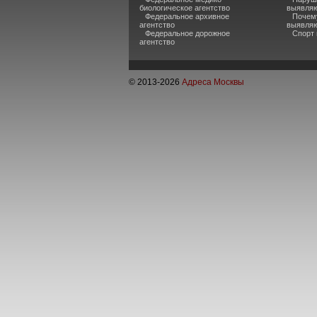
биологическое агентство
выявляю
Федеральное архивное
Почему
агентство
выявляю
Федеральное дорожное
Спорт 
агентство
© 2013-
2026
Адреса Москвы