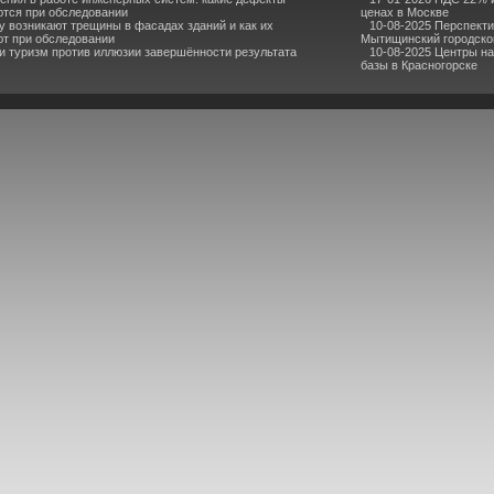
тся при обследовании
ценах в Москве
 возникают трещины в фасадах зданий и как их
10-08-2025 Перспекти
т при обследовании
Мытищинский городско
и туризм против иллюзии завершённости результата
10-08-2025 Центры н
базы в Красногорске