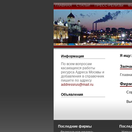
ГЛАВНАЯ
СТАТЬИ
ПРЕСС-РЕЛИЗЫ
Ф
Я ищу:
Информация
По всем вопросам
Запча
касающихся работы
ресурса Адреса Москвы и
Главна
добавления в справочник
пишите по адресу
Фирм
addressrus@mail.ru
.
Со
Объявления
Вы
Последние фирмы
Послед
Федеральное медико-
Наруше