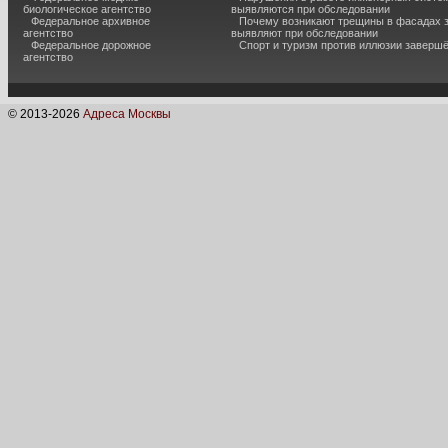
биологическое агентство
выявляются при обследовании
Федеральное архивное
Почему возникают трещины в фасадах з
агентство
выявляют при обследовании
Федеральное дорожное
Спорт и туризм против иллюзии завершё
агентство
© 2013-
2026
Адреса Москвы