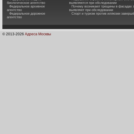
биологическое агентство
выявляются при обследовании
Федеральное архивное
Почему возникают трещины в фасадах з
агентство
выявляют при обследовании
Федеральное дорожное
Спорт и туризм против иллюзии завершё
агентство
© 2013-
2026
Адреса Москвы