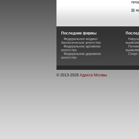
прод
Последние фирмы
Послед
Федеральное медико-
Наруше
биологическое агентство
выявляю
Федеральное архивное
Почему
агентство
выявляю
Федеральное дорожное
Спорт 
агентство
© 2013-
2026
Адреса Москвы