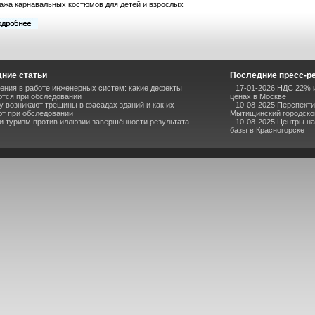
ажа карнавальных костюмов для детей и взрослых
ние статьи
Последние пресс-р
ния в работе инженерных систем: какие дефекты
17-01-2026 НДС 22% и
тся при обследовании
ценах в Москве
 возникают трещины в фасадах зданий и как их
10-08-2025 Перспекти
т при обследовании
Мытищинский городско
и туризм против иллюзии завершённости результата
10-08-2025 Центры н
базы в Красногорске