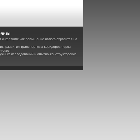
елизы
 инфляция: как повышение налога отразится на
вы развития транспортных коридоров через
й округ
аучных исследований и опытно-конструкторские