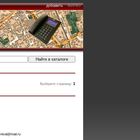
добавить
ФИРМУ
1
Выберите страницу:
rnival@mail.ru