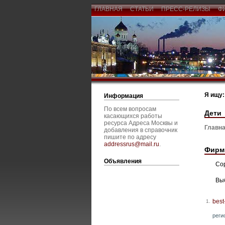
ГЛАВНАЯ
СТАТЬИ
ПРЕСС-РЕЛИЗЫ
Ф
Я ищу:
Информация
По всем вопросам
Дети
касающихся работы
ресурса Адреса Москвы и
Главна
добавления в справочник
пишите по адресу
addressrus@mail.ru
.
Фирм
Объявления
Со
Вы
best
1.
реги