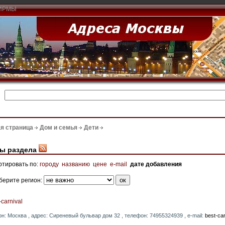
ИРМЫ
я страница
Дом и семья
Дети
ы раздела
ртировать по:
городу
названию
цене
e-mail
дате добавления
берите регион:
-carnival
он: Москва , адрес: Сиреневый бульвар дом 32 , телефон: 74955324939 , e-mail:
best-ca