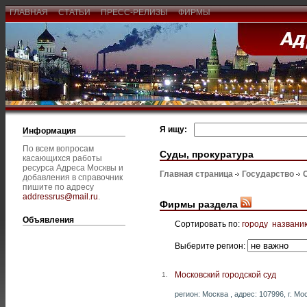
ГЛАВНАЯ
СТАТЬИ
ПРЕСС-РЕЛИЗЫ
ФИРМЫ
Я ищу:
Информация
По всем вопросам
Суды, прокуратура
касающихся работы
ресурса Адреса Москвы и
Главная страница
Государство
добавления в справочник
пишите по адресу
addressrus@mail.ru
.
Фирмы раздела
Объявления
Сортировать по:
городу
названи
Выберите регион:
Московский городской суд
1.
регион: Москва , адрес: 107996, г. Мос