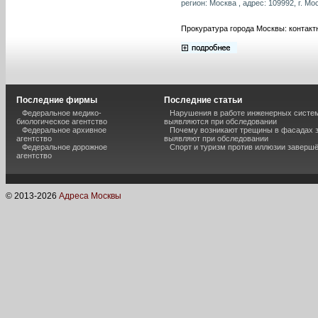
регион: Москва , адрес: 109992, г. Мо
Прокуратура города Москвы: контакт
Последние фирмы
Последние статьи
Федеральное медико-
Нарушения в работе инженерных систем
биологическое агентство
выявляются при обследовании
Федеральное архивное
Почему возникают трещины в фасадах з
агентство
выявляют при обследовании
Федеральное дорожное
Спорт и туризм против иллюзии завершё
агентство
© 2013-
2026
Адреса Москвы