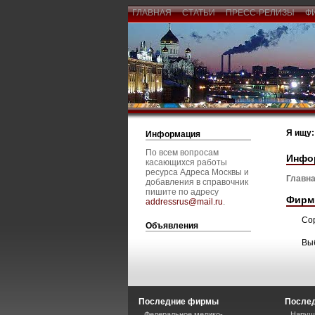
ГЛАВНАЯ
СТАТЬИ
ПРЕСС-РЕЛИЗЫ
Ф
Я ищу:
Информация
По всем вопросам
Инфо
касающихся работы
ресурса Адреса Москвы и
Главна
добавления в справочник
пишите по адресу
Фирм
addressrus@mail.ru
.
Со
Объявления
Вы
Последние фирмы
Послед
Федеральное медико-
Наруше