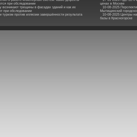
тся при обследовании
ценах в Москве
 возникают трещины в фасадах зданий и как их
10-08-2025 Перспекти
т при обследовании
Мытищинский городско
и туризм против иллюзии завершённости результата
10-08-2025 Центры н
базы в Красногорске