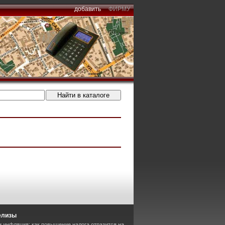
добавить
ФИРМУ
елизы
 инфляция: как повышение налога отразится на