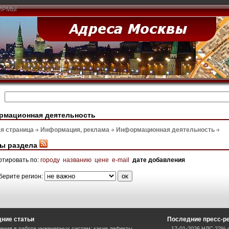
ИРМЫ
рмационная деятельность
я страница
Информация, реклама
Информационная деятельность
ы раздела
ртировать по:
городу
названию
цене
e-mail
дате добавления
берите регион:
ние статьи
Последние пресс-р
ния в работе инженерных систем: какие дефекты
17-01-2026 НДС 22% и