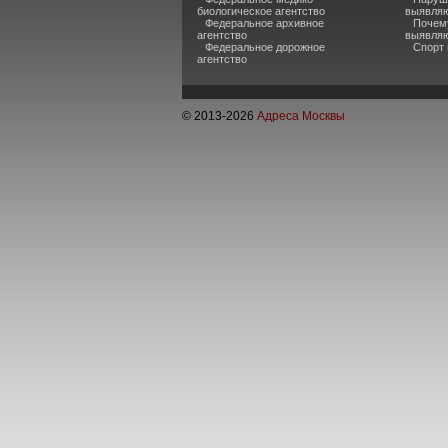
биологическое агентство
выявляю
Федеральное архивное
Почему
агентство
выявляю
Федеральное дорожное
Спорт 
агентство
© 2013-
2026
Адреса Москвы