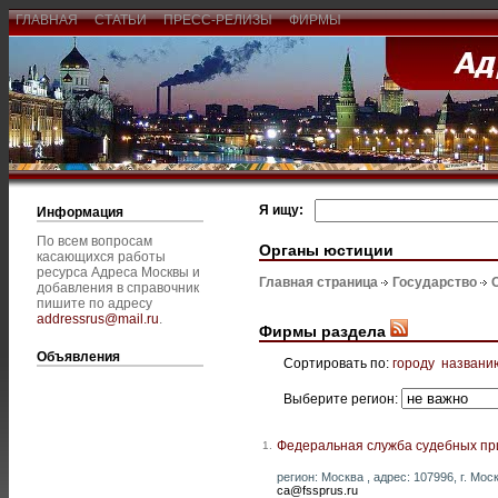
ГЛАВНАЯ
СТАТЬИ
ПРЕСС-РЕЛИЗЫ
ФИРМЫ
Я ищу:
Информация
По всем вопросам
Органы юстиции
касающихся работы
ресурса Адреса Москвы и
Главная страница
Государство
добавления в справочник
пишите по адресу
addressrus@mail.ru
.
Фирмы раздела
Объявления
Сортировать по:
городу
названи
Выберите регион:
Федеральная служба судебных пр
1.
регион: Москва , адрес: 107996, г. Моск
ca@fssprus.ru