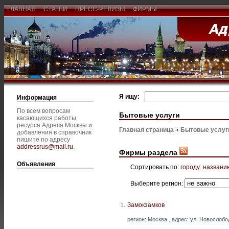
ГЛАВНАЯ
СТАТЬИ
ПРЕСС-РЕЛИЗЫ
ФИРМЫ
Я ищу:
Информация
По всем вопросам
Бытовые услуги
касающихся работы
ресурса Адреса Москвы и
Главная страница
Бытовые услуг
добавления в справочник
пишите по адресу
addressrus@mail.ru
.
Фирмы раздела
Объявления
Сортировать по:
городу
названи
Выберите регион:
Замокзамков
1.
регион: Москва , адрес: ул. Новослобод