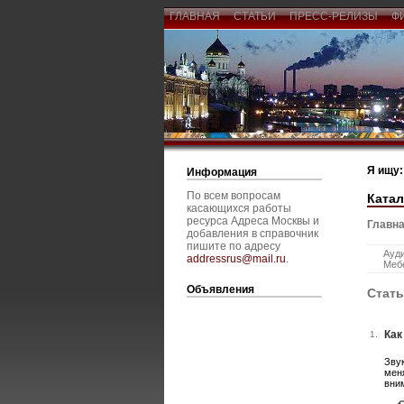
ГЛАВНАЯ
СТАТЬИ
ПРЕСС-РЕЛИЗЫ
Ф
Я ищу:
Информация
По всем вопросам
Катал
касающихся работы
ресурса Адреса Москвы и
Главна
добавления в справочник
пишите по адресу
Ауди
addressrus@mail.ru
.
Мебе
Объявления
Стать
Как
1.
Зву
мен
вни