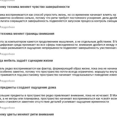
подробнее
ему техника меняет чувство завершённости
ника воспринимается как способ упростить жизнь, но со временем начинает влиять на 
 заметно особенно сильно, потому что ритм требует постоянного ускорения. дела дро
ультата сокращается завершённость подменяется запуском процесса контроль смещае
подробнее
 техника меняет границы внимания
ота за компьютером кажется продолжением мышления, а не отдельным действием. В 
 цифровая среда проникает во все сферы повседневности. внимание дробится между
ачами размываются ощущение непрерывности подменяет завершённость умственная 
подробнее
да мебель задаёт сценарии жизни
ель редко воспринимается как фактор, формирующий образ жизни, пока она не начина
 особенно заметно, потому что пространство почти всегда ограничено. маршруты внут
страиваются под расстановку пространство начинает «подсказывать» поведение изме
подробнее
 предметы создают ощущение дома
ольшие предметы в пространстве редко привлекают внимание, пока не исчезают. В М
а, а не метры или планировка. пространство начинает восприниматься как «своё» во
ного становятся заметнее отсутствие деталей усиливает ощущение временности
подробнее
ему цветы меняют ритм внимания