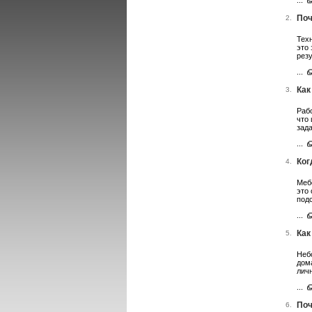
...
Поч
2.
Тех
это
рез
...
Как
3.
Раб
что
зад
...
Ког
4.
Меб
это
под
...
Как
5.
Неб
дом
лич
...
Поч
6.