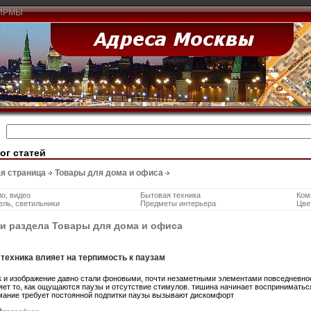
ИРМЫ
ог статей
я страница
Товары для дома и офиса
о, видео
Бытовая техника
Ком
ль, светильники
Предметы интерьера
Цве
и раздела Товары для дома и офиса
 техника влияет на терпимость к паузам
к и изображение давно стали фоновыми, почти незаметными элементами повседневнос
яет то, как ощущаются паузы и отсутствие стимулов. тишина начинает восприниматьс
мание требует постоянной подпитки паузы вызывают дискомфорт