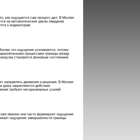
то, как ощущается сам процесс дел. В Москве
бятся на автоматические циклы ожидание
тся к индикаторам
Москве это ощущение усиливается, потому
 параллельными процессами границы между
нагрузка становится фоновым состоянием
ет направлять движения и решения. В Москве
ри дома закрепляются действия
нения требуют несоразмерных усилий
оскве именно они часто формируют ощущение
зникает ощущение завершённости границы