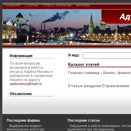
ГЛАВНАЯ
СТАТЬИ
ПРЕСС-РЕЛИЗЫ
ФИРМЫ
Я ищу:
Информация
По всем вопросам
Каталог статей
касающихся работы
ресурса Адреса Москвы и
Главная страница
Бизнес, финан
добавления в справочник
пишите по адресу
addressrus@mail.ru
.
Статьи раздела Страхование
Объявления
Последние фирмы
Последние статьи
Федеральное медико-
Нарушения в работе инженерных систем
биологическое агентство
выявляются при обследовании