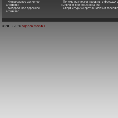
Федеральное архивное
Почему возникают трещины в фасадах з
агентство
выявляют при обследовании
Федеральное дорожное
Спорт и туризм против иллюзии завершё
агентство
© 2013-
2026
Адреса Москвы